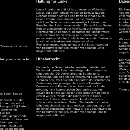
Haftung für Links
Daten
Unser Angebot enthält Links zu externen Webseiten
Die Nut
Dritter, auf deren Inhalte wir keinen Einfluss haben.
Angabe 
Deshalb können wir für diese fremden Inhalte auch
unseren
keine Gewähr übernehmen. Für die Inhalte der
(beispie
verlinkten Seiten ist stets der jeweilige Anbieter oder
erhoben 
Betreiber der Seiten verantwortlich. Die verlinkten Seiten
freiwill
wurden zum Zeitpunkt der Verlinkung auf mögliche
ausdrück
Rechtsverstöße überprüft. Rechtswidrige Inhalte waren
weiterg
zum Zeitpunkt der Verlinkung nicht erkennbar. Eine
permanente inhaltliche Kontrolle der verlinkten Seiten ist
Wir wei
jedoch ohne konkrete Anhaltspunkte einer
Internet
Rechtsverletzung nicht zumutbar. Bei Bekanntwerden
Sicherh
 Zusatz admin an die
von Rechtsverletzungen werden wir derartige Links
Schutz d
umgehend entfernen.
möglich.
ür journalistisch-
Urheberrecht
Der Nut
veröffen
Übersen
Die durch die Seitenbetreiber erstellten Inhalte und
Werbung 
Werke auf diesen Seiten unterliegen dem deutschen
ausdrück
Urheberrecht. Die Vervielfältigung, Bearbeitung,
behalten
Verbreitung und jede Art der Verwertung außerhalb der
der unv
Grenzen des Urheberrechtes bedürfen der schriftlichen
etwa du
Zustimmung des jeweiligen Autors bzw. Erstellers.
Downloads und Kopien dieser Seite sind nur für den
privaten, nicht kommerziellen Gebrauch gestattet.
Ticker 
Soweit die Inhalte auf dieser Seite nicht vom Betreiber
lt
Sören Siebert
erstellt wurden, werden die Urheberrechte Dritter
beachtet. Insbesondere werden Inhalte Dritter als
 erstellt. Für die
solche gekennzeichnet. Sollten Sie trotzdem auf eine
te können wir jedoch
Urheberrechtsverletzung aufmerksam werden, bitten wir
d wir gemäß § 7 Abs.1
um einen entsprechenden Hinweis. Bei Bekanntwerden
 allgemeinen
von Rechtsverletzungen werden wir derartige Inhalte
 wir als
umgehend entfernen.
lte oder gespeicherte
ständen zu forschen,
flichtungen zur
ationen nach den
ine diesbezügliche