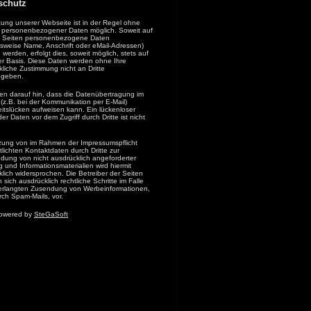
schutz
zung unserer Webseite ist in der Regel ohne
personenbezogener Daten möglich. Soweit auf
 Seiten personenbezogene Daten
lsweise Name, Anschrift oder eMail-Adressen)
werden, erfolgt dies, soweit möglich, stets auf
iger Basis. Diese Daten werden ohne Ihre
liche Zustimmung nicht an Dritte
egeben.
sen darauf hin, dass die Datenübertragung im
 (z.B. bei der Kommunikation per E-Mail)
eitslücken aufweisen kann. Ein lückenloser
er Daten vor dem Zugriff durch Dritte ist nicht
zung von im Rahmen der Impressumspflicht
tlichten Kontaktdaten durch Dritte zur
dung von nicht ausdrücklich angeforderter
und Informationsmaterialien wird hiermit
lich widersprochen. Die Betreiber der Seiten
 sich ausdrücklich rechtliche Schritte im Falle
erlangten Zusendung von Werbeinformationen,
rch Spam-Mails, vor.
powered by
SteGaSoft