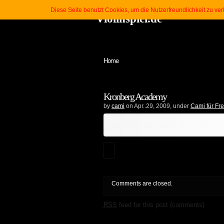
Diese Seite benutzt Cookies, um die Nutzerfreundlichkeit zu v
Violinspiel.de
Keine Kategorien
Home
Kronberg Academy
by
cami
on Apr..29, 2009, under
Cami für Fr
Inhalt erfordert zusätzliche Berechtigung
Comments are closed.
RSS
feed for this post (comments)