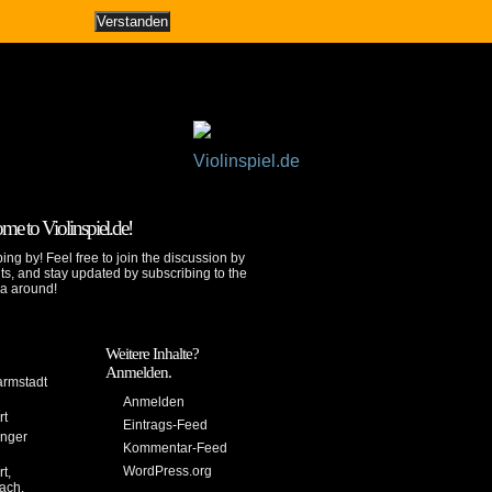
alender
suche
kopfzeile ausblenden ↓
Verstanden
 to Violinspiel.de!
ing by! Feel free to join the discussion by
s, and stay updated by subscribing to the
ya around!
Weitere Inhalte?
Anmelden.
armstadt
Anmelden
rt
Eintrags-Feed
inger
Kommentar-Feed
WordPress.org
t,
ach.