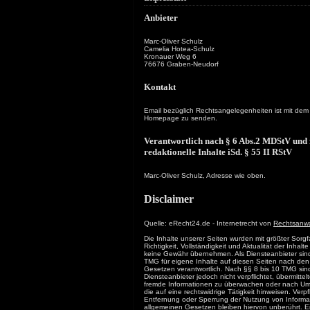
Anbieter
Marc-Oliver Schulz
Camelia Hotea-Schulz
Kronauer Weg 6
76676 Graben-Neudorf
Kontakt
Email bezüglich Rechtsangelegenheiten ist mit dem
Homepage zu senden.
Verantwortlich nach § 6 Abs.2 MDStV und f
redaktionelle Inhalte iSd. § 55 II RStV
Marc-Oliver Schulz, Adresse wie oben.
Disclaimer
Quelle: eRecht24.de - Internetrecht von
Rechtsanwa
Die Inhalte unserer Seiten wurden mit größter Sorgfalt
Richtigkeit, Vollständigkeit und Aktualität der Inhal
keine Gewähr übernehmen. Als Diensteanbieter sin
TMG für eigene Inhalte auf diesen Seiten nach den
Gesetzen verantwortlich. Nach §§ 8 bis 10 TMG sind
Diensteanbieter jedoch nicht verpflichtet, übermitte
fremde Informationen zu überwachen oder nach Um
die auf eine rechtswidrige Tätigkeit hinweisen. Verp
Entfernung oder Sperrung der Nutzung von Inform
allgemeinen Gesetzen bleiben hiervon unberührt. E