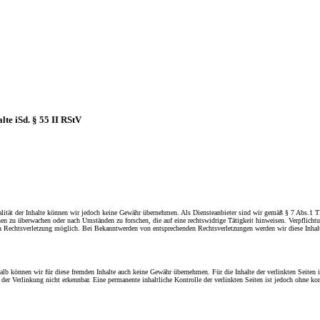
lte iSd. § 55 II RStV
ktualität der Inhalte können wir jedoch keine Gewähr übernehmen. Als Diensteanbieter sind wir gemäß § 7 Abs.1 
ionen zu überwachen oder nach Umständen zu forschen, die auf eine rechtswidrige Tätigkeit hinweisen. Verpflic
ten Rechtsverletzung möglich. Bei Bekanntwerden von entsprechenden Rechtsverletzungen werden wir diese Inha
alb können wir für diese fremden Inhalte auch keine Gewähr übernehmen. Für die Inhalte der verlinkten Seiten is
der Verlinkung nicht erkennbar. Eine permanente inhaltliche Kontrolle der verlinkten Seiten ist jedoch ohne 