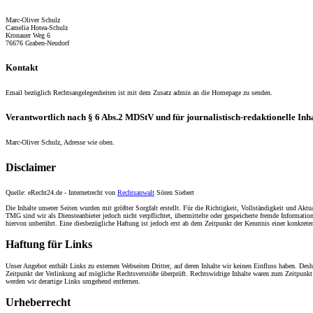
Marc-Oliver Schulz
Camelia Hotea-Schulz
Kronauer Weg 6
76676 Graben-Neudorf
Kontakt
Email bezüglich Rechtsangelegenheiten ist mit dem Zusatz admin an die Homepage zu senden.
Verantwortlich nach § 6 Abs.2 MDStV und für journalistisch-redaktionelle Inha
Marc-Oliver Schulz, Adresse wie oben.
Disclaimer
Quelle: eRecht24.de - Internetrecht von
Rechtsanwalt
Sören Siebert
Die Inhalte unserer Seiten wurden mit größter Sorgfalt erstellt. Für die Richtigkeit, Vollständigkeit und A
TMG sind wir als Diensteanbieter jedoch nicht verpflichtet, übermittelte oder gespeicherte fremde Informat
hiervon unberührt. Eine diesbezügliche Haftung ist jedoch erst ab dem Zeitpunkt der Kenntnis einer konkre
Haftung für Links
Unser Angebot enthält Links zu externen Webseiten Dritter, auf deren Inhalte wir keinen Einfluss haben. Desh
Zeitpunkt der Verlinkung auf mögliche Rechtsverstöße überprüft. Rechtswidrige Inhalte waren zum Zeitpunkt 
werden wir derartige Links umgehend entfernen.
Urheberrecht