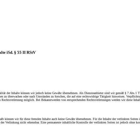
lte iSd. § 55 II RStV
ktualität der Inhalte können wir jedoch keine Gewähr übernehmen. Als Diensteanbieter sind wir gemäß § 7 Abs.1 
ionen zu überwachen oder nach Umständen zu forschen, die auf eine rechtswidrige Tätigkeit hinweisen. Verpflic
ten Rechtsverletzung möglich. Bei Bekanntwerden von entsprechenden Rechtsverletzungen werden wir diese Inha
alb können wir für diese fremden Inhalte auch keine Gewähr übernehmen. Für die Inhalte der verlinkten Seiten is
der Verlinkung nicht erkennbar. Eine permanente inhaltliche Kontrolle der verlinkten Seiten ist jedoch ohne 