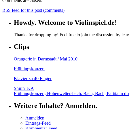
Comments are closed.
RSS
feed for this post (comments)
Howdy. Welcome to Violinspiel.de!
Thanks for dropping by! Feel free to join the discussion by le
Clips
Orangerie in Darmstadt / Mai 2010
Frühlingskonzert
Klavier zu 40 Finger
Shirin_KA
Frühlingskonzert, Hohenwettersbach. Bach, Bach, Partita in d-
Weitere Inhalte? Anmelden.
Anmelden
Eintrags-Feed
Kommentar-Feed