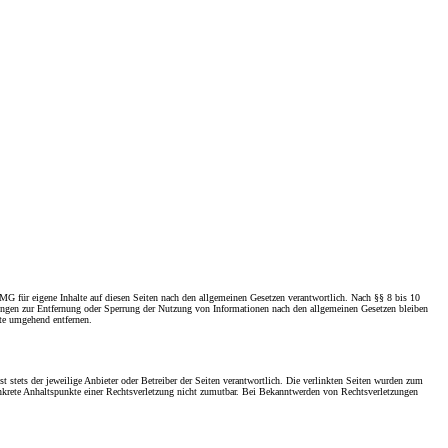
TMG für eigene Inhalte auf diesen Seiten nach den allgemeinen Gesetzen verantwortlich. Nach §§ 8 bis 10
htungen zur Entfernung oder Sperrung der Nutzung von Informationen nach den allgemeinen Gesetzen bleiben
lte umgehend entfernen.
t stets der jeweilige Anbieter oder Betreiber der Seiten verantwortlich. Die verlinkten Seiten wurden zum
konkrete Anhaltspunkte einer Rechtsverletzung nicht zumutbar. Bei Bekanntwerden von Rechtsverletzungen