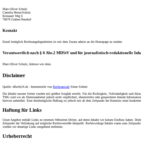
Marc-Oliver Schulz
Camelia Hotea-Schulz
Kronauer Weg 6
76676 Graben-Neudorf
Kontakt
Email bezüglich Rechtsangelegenheiten ist mit dem Zusatz admin an die Homepage zu senden.
Verantwortlich nach § 6 Abs.2 MDStV und für journalistisch-redaktionelle Inha
Marc-Oliver Schulz, Adresse wie oben.
Disclaimer
Quelle: eRecht24.de - Internetrecht von
Rechtsanwalt
Sören Siebert
Die Inhalte unserer Seiten wurden mit größter Sorgfalt erstellt. Für die Richtigkeit, Vollständigkeit und A
TMG sind wir als Diensteanbieter jedoch nicht verpflichtet, übermittelte oder gespeicherte fremde Informat
hiervon unberührt. Eine diesbezügliche Haftung ist jedoch erst ab dem Zeitpunkt der Kenntnis einer konkre
Haftung für Links
Unser Angebot enthält Links zu externen Webseiten Dritter, auf deren Inhalte wir keinen Einfluss haben. Desh
Zeitpunkt der Verlinkung auf mögliche Rechtsverstöße überprüft. Rechtswidrige Inhalte waren zum Zeitpunkt 
werden wir derartige Links umgehend entfernen.
Urheberrecht