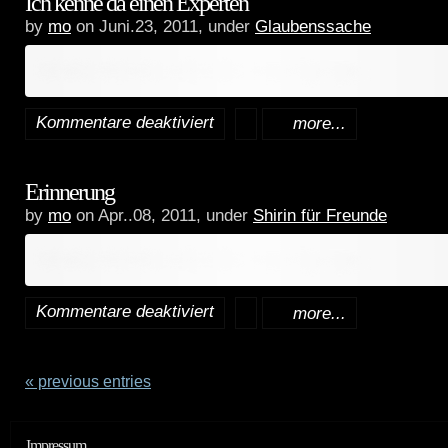
Ich kenne da einen Experten
by
mo
on Juni.23, 2011, under
Glaubenssache
Inhalt erfordert zusätzliche Berechtigungen.
Kommentare deaktiviert
more...
für
Ich
Erinnerung
kenne
by
mo
on Apr..08, 2011, under
Shirin für Freunde
da
Inhalt erfordert zusätzliche Berechtigungen.
einen
Experten
Kommentare deaktiviert
more...
für
Erinnerung
« previous entries
Impressum