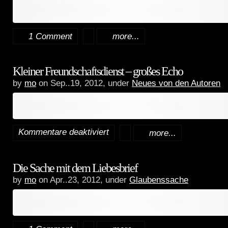
Inhalt erfordert zusätzliche Berechtigungen.
1 Comment
more...
Kleiner Freundschaftsdienst – großes Echo
by
mo
on Sep..19, 2012, under
Neues von den Autoren
Inhalt erfordert zusätzliche Berechtigungen.
Kommentare deaktiviert
more...
für
Kleiner
Die Sache mit dem Liebesbrief
Freundschaftsdienst
by
mo
on Apr..23, 2012, under
Glaubenssache
–
Inhalt erfordert zusätzliche Berechtigungen.
großes
Echo