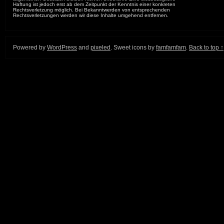
Haftung ist jedoch erst ab dem Zeitpunkt der Kenntnis einer konkreten
Rechtsverletzung möglich. Bei Bekanntwerden von entsprechenden
Rechtsverletzungen werden wir diese Inhalte umgehend entfernen.
Powered by
WordPress
and
pixeled
. Sweet icons by
famfamfam
.
Back to top ↑