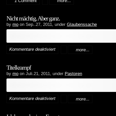
1 Comment
more...
Nicht mächtig. Aber ganz.
by
mo
on Sep..27, 2011, under
Glaubenssache
Inhalt erfordert zusätzliche Berechtigungen.
Kommentare deaktiviert
more...
für
Nicht
Titelkrampf
mächtig.
by
mo
on Juli.21, 2011, under
Pastoren
Aber
Inhalt erfordert zusätzliche Berechtigungen.
ganz.
Kommentare deaktiviert
more...
für
Titelkrampf