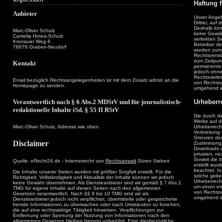
Haftung f
Anbieter
Unser Angeb
Dritter, auf
Deshalb kön
Marc-Oliver Schulz
keine Gewäh
Camelia Hotea-Schulz
verlinkten Se
Kronauer Weg 6
Betreiber de
76676 Graben-Neudorf
wurden zum 
Rechtsverst
zum Zeitpunk
Kontakt
permanente i
jedoch ohne
Rechtsverle
Email bezüglich Rechtsangelegenheiten ist mit dem Zusatz admin an die
von Rechtsv
Homepage zu senden.
umgehend e
Verantwortlich nach § 6 Abs.2 MDStV und für journalistisch-
Urheberr
redaktionelle Inhalte iSd. § 55 II RStV
Die durch di
Werke auf d
Marc-Oliver Schulz, Adresse wie oben.
Urheberrecht
Verbreitung
Grenzen des
Disclaimer
Zustimmung d
Downloads u
privaten, ni
Soweit die I
Quelle: eRecht24.de - Internetrecht von
Rechtsanwalt
Sören Siebert
erstellt wur
beachtet. In
Die Inhalte unserer Seiten wurden mit größter Sorgfalt erstellt. Für die
solche geken
Richtigkeit, Vollständigkeit und Aktualität der Inhalte können wir jedoch
Urheberrech
keine Gewähr übernehmen. Als Diensteanbieter sind wir gemäß § 7 Abs.1
um einen en
TMG für eigene Inhalte auf diesen Seiten nach den allgemeinen
von Rechtsv
Gesetzen verantwortlich. Nach §§ 8 bis 10 TMG sind wir als
umgehend e
Diensteanbieter jedoch nicht verpflichtet, übermittelte oder gespeicherte
fremde Informationen zu überwachen oder nach Umständen zu forschen,
die auf eine rechtswidrige Tätigkeit hinweisen. Verpflichtungen zur
Entfernung oder Sperrung der Nutzung von Informationen nach den
allgemeinen Gesetzen bleiben hiervon unberührt. Eine diesbezügliche