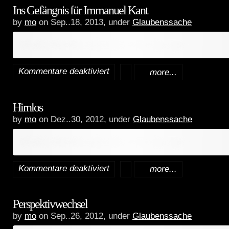
Ins Gefängnis für Immanuel Kant
der
by
mo
on Sep..18, 2013, under
Glaubenssache
Violine
Inhalt erfordert zusätzliche Berechtigungen.
starten.
Kommentare deaktiviert
more...
für
Ins
Hirnlos
Gefängnis
by
mo
on Dez..30, 2012, under
Glaubenssache
für
Inhalt erfordert zusätzliche Berechtigungen.
Immanuel
Kant
Kommentare deaktiviert
more...
für
Hirnlos
Perspektivwechsel
by
mo
on Sep..26, 2012, under
Glaubenssache