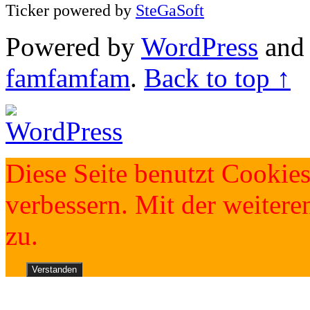
Ticker powered by
SteGaSoft
Powered by
WordPress
an
famfamfam
.
Back to top ↑
Diese Seite benutzt Cookies
verbessern. Mit der weite
zu.
Verstanden